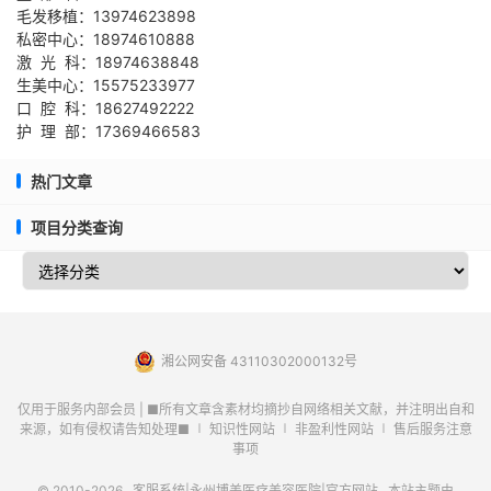
毛发移植：13974623898
私密中心：18974610888
激 光 科：18974638848
生美中心：15575233977
口 腔 科：18627492222
护 理 部：17369466583
热门文章
项目分类查询
湘公网安备 43110302000132号
仅用于服务内部会员 | ■所有文章含素材均摘抄自网络相关文献，并注明出自和
来源，如有侵权请告知处理■ ∣ 知识性网站 ∣ 非盈利性网站 ∣ 售后服务注意
事项
© 2010-2026
客服系统|永州博美医疗美容医院|官方网站
本站主题由