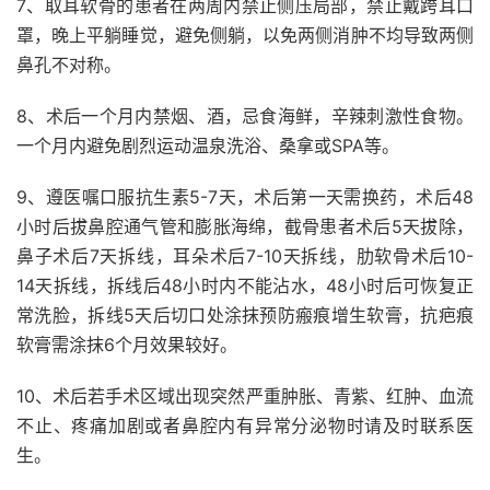
7、取耳软骨的患者在两周内禁止侧压局部，禁止戴跨耳口
罩，晚上平躺睡觉，避免侧躺，以免两侧消肿不均导致两侧
鼻孔不对称。
8、术后一个月内禁烟、酒，忌食海鲜，辛辣刺激性食物。
一个月内避免剧烈运动温泉洗浴、桑拿或SPA等。
9、遵医嘱口服抗生素5-7天，术后第一天需换药，术后48
小时后拔鼻腔通气管和膨胀海绵，截骨患者术后5天拔除，
鼻子术后7天拆线，耳朵术后7-10天拆线，肋软骨术后10-
14天拆线，拆线后48小时内不能沾水，48小时后可恢复正
常洗脸，拆线5天后切口处涂抹预防瘢痕增生软膏，抗疤痕
软膏需涂抹6个月效果较好。
10、术后若手术区域出现突然严重肿胀、青紫、红肿、血流
不止、疼痛加剧或者鼻腔内有异常分泌物时请及时联系医
生。