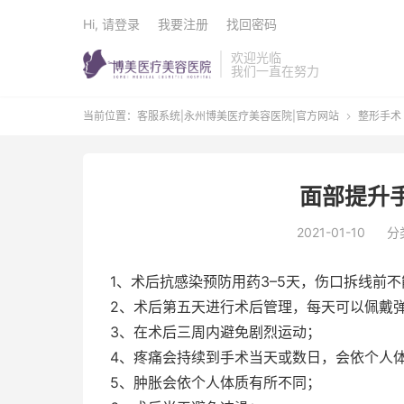
Hi, 请登录
我要注册
找回密码
欢迎光临
我们一直在努力
当前位置：
客服系统|永州博美医疗美容医院|官方网站
整形手术

面部提升
2021-01-10
分
1、术后抗感染预防用药3–5天，伤口拆线前
2、术后第五天进行术后管理，每天可以佩戴弹
3、在术后三周内避免剧烈运动；
4、疼痛会持续到手术当天或数日，会依个人
5、肿胀会依个人体质有所不同；