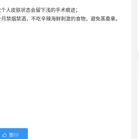
依个人皮肤状态会留下浅的手术痕迹；
个月禁烟禁酒，不吃辛辣海鲜刺激的食物，避免蒸桑拿。
赞(
1
)
