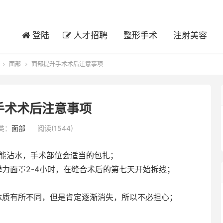
登陆
人才招聘
整形手术
注射美容
面部
面部提升手术术后注意事项


手术术后注意事项
类：
面部
阅读(1544)
不能沾水，手术部位会适当的包扎；
力面罩2-4小时，在缝合术后的第七天开始拆线；
体质有所不同，但是肯定逐渐消失，所以不必担心；