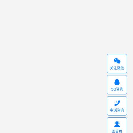

关注微信

QQ咨询

电话咨询

回首页