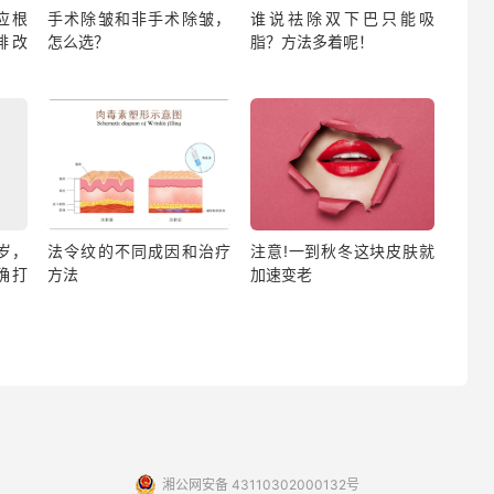
应根
手术除皱和非手术除皱，
谁说祛除双下巴只能吸
排改
怎么选？
脂？方法多着呢！
岁，
法令纹的不同成因和治疗
注意!一到秋冬这块皮肤就
确打
方法
加速变老
湘公网安备 43110302000132号