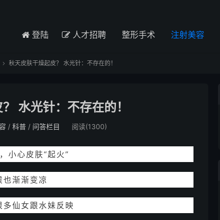
登陆
人才招聘
整形手术
注射美容
秋天皮肤干燥起皮？ 水光针：不存在的！

？ 水光针：不存在的！
容
/
科普
/
问答栏目
阅读(1300)
，小心皮肤“起火”
候也渐渐变凉
很多仙女跟水妹反映