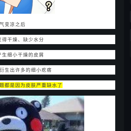
气变凉之后
变得干燥、缺少水分
产生细小干燥的皮屑
衍生出许多的细小疙瘩
题都是因为皮肤严重缺水了