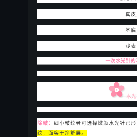
真皮
基底
浅表
一次水光针的
水光
除皱：
细小皱纹者可选择嫩颜水光针已形
纹，面容干净舒展。