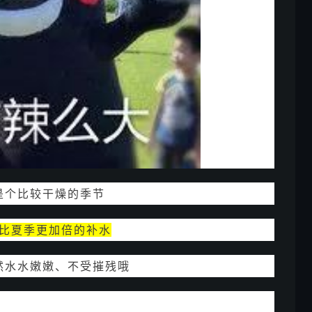
是个比较干燥的季节
比夏季更加倍的补水
然水水嫩嫩、不受摧残哦