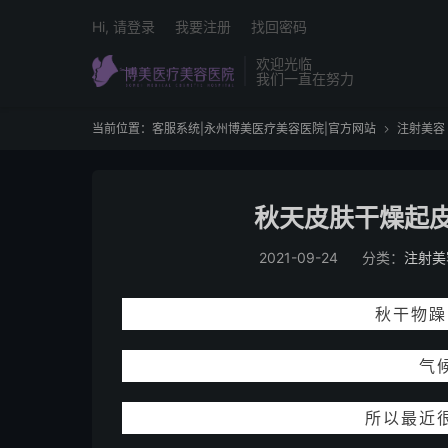
Hi, 请登录
我要注册
找回密码
欢迎光临
我们一直在努力
当前位置：
客服系统|永州博美医疗美容医院|官方网站
注射美容

秋天皮肤干燥起皮
2021-09-24
分类：
注射美
秋干物躁
气
所以最近