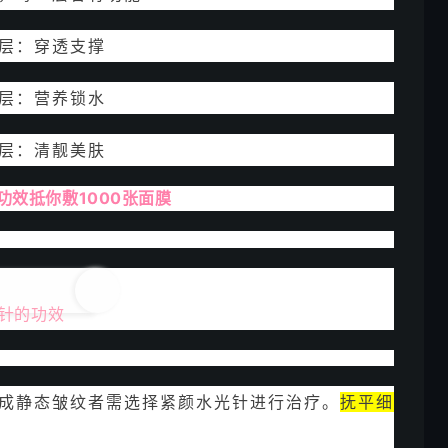
层：穿透支撑
层：营养锁水
层：清靓美肤
功效抵你敷1000张面膜
针的功效
成静态皱纹者需选择紧颜水光针进行治疗。
抚平细