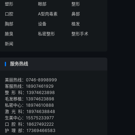
塑形
眼部
整形
口腔
A型肉毒素
鼻部
胸部
设备
植发
腋臭
私密整形
整形手术
新闻
服务热线
美丽热线：0746-8998999
客服热线：18907461929
整 形 科：13974623898
毛发移植：13974623898
私密中心：18974610888
激 光 科：18974638848
生美中心：15575233977
口 腔 科：18627492222
护 理 部：17369466583