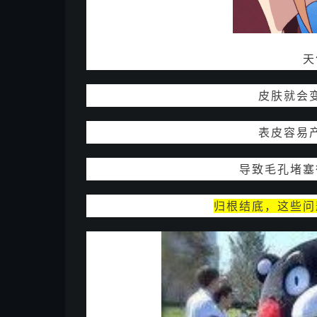
天
皮肤就会
表皮容易
导致毛孔堵塞
归根结底，这些问