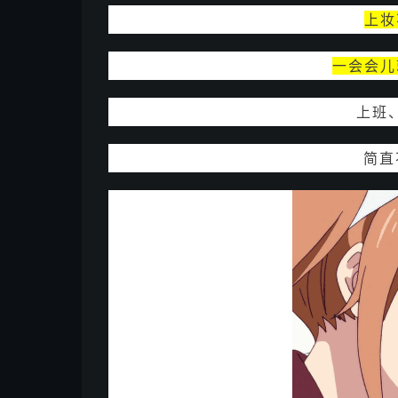
上妆
一会会儿
上班
简直