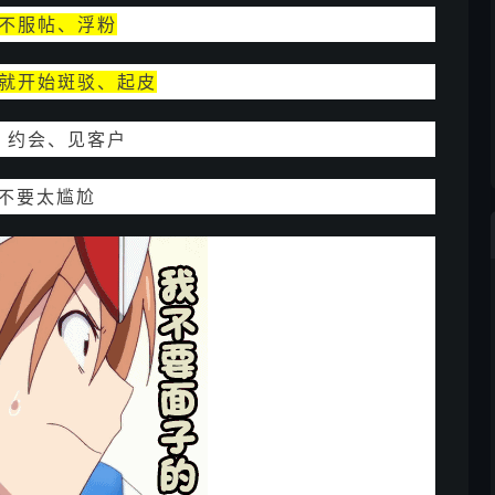
不服帖、浮粉
就开始斑驳、起皮
、约会、见客户
不要太尴尬