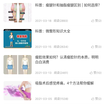
科普：瘦腿针和抽脂瘦腿区别 | 如何选择？
2021-03-18
阅读(2893)
赞(
2
)

科普：微整形知识大全
2021-03-15
阅读(2634)
赞(
3
)

瘦脸效果如何？认清瘦脸针的本质，明明
白白消费
2021-03-13
阅读(2461)
赞(
10
)

吸脂术后感觉疼痛，4个方法帮你缓解
2021-03-05
阅读(1538)
赞(
2
)
