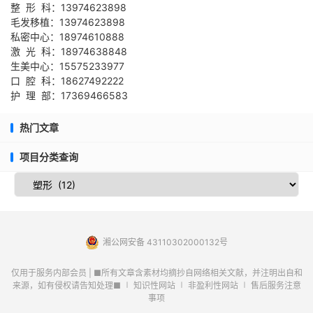
整 形 科：13974623898
毛发移植：13974623898
私密中心：18974610888
激 光 科：18974638848
生美中心：15575233977
口 腔 科：18627492222
护 理 部：17369466583
热门文章
项目分类查询
湘公网安备 43110302000132号
仅用于服务内部会员 | ■所有文章含素材均摘抄自网络相关文献，并注明出自和
来源，如有侵权请告知处理■ ∣ 知识性网站 ∣ 非盈利性网站 ∣ 售后服务注意
事项