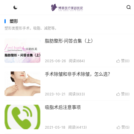


塑形
塑形类整形手术，吸脂、减肥等。
脂肪整形·问答合集（上）
2025-06-26
阅读(684)
赞(
0
)

手术除皱和非手术除皱，怎么选？
2023-10-21
阅读(933)
赞(
0
)

吸脂术后注意事项
2021-05-18
阅读(4413)
赞(
5
)
