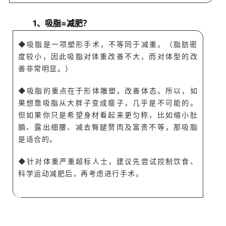
Q
1、吸脂=减肥？
◆吸脂是一项塑形手术，不等同于减重。（脂肪密
度较小，因此吸脂对体重改善不大，而对体型的改
善非常明显。）
◆
吸脂的重点在于形
体雕
塑，改善体态。所以
，如
果想靠吸脂从大胖子变成瘦子，几乎是
不可
能的
。
但如果
你只是希望身材看起来更匀称，比如缩小肚
腩、露
出细腰、
减去臀
腿
赘肉及富贵不等
，那吸脂
是适合的。
◆针对
体重严重超标人士，建
议先尝试控制饮食、
科学运动减肥后，再考虑
进行
手术。
A