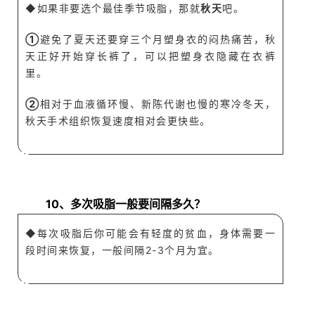
◆如果非要选个最佳季节吸脂，那就
秋天
吧。
①
避免了夏天还要穿三
个
月
塑身衣的闷热痛苦，秋
天正好开
始穿长裤了，可以把塑身衣隐藏在衣裤
里。
②
相对于血液循环慢、
新陈代
谢也
慢的寒
冷
冬天
，
秋天手术组织恢复速度相对
会更快些。
A
Q
10、多次吸
脂一般要间隔多久？
◆每次吸脂后你可能会有轻度的贫血，身体
需要一
段时间来恢复，一般间隔2-3个月为宜。
A