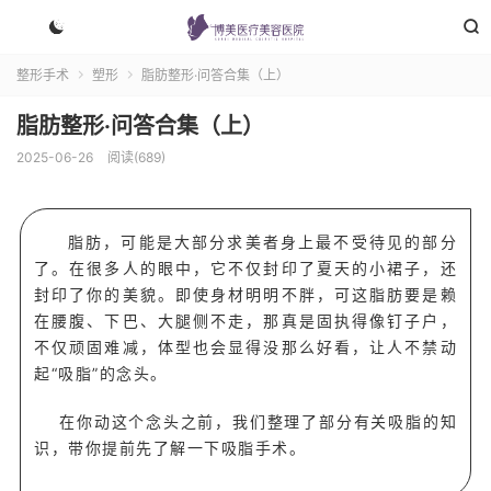


整形手术
塑形
脂肪整形·问答合集（上）


脂肪整形·问答合集（上）
2025-06-26
阅读(689)
脂肪，可能是大部分求美者身上最
不受待见
的部分
了。
在很多人的眼
中，它
不
仅封印了
夏天
的小裙子，还
封印了你的
美貌。
即使身材明明不胖，可这脂肪要是赖
在腰腹
、下巴、
大腿侧
不走，那真是固执得像钉子户
，
不仅顽固难减，体型也会显得
没那么好看，让人
不禁动
起“吸脂”的
念头
。
在你动这个
念头之前，
我们整理了部分
有关吸脂的知
识，
带你提前
先了解一下吸脂手术
。