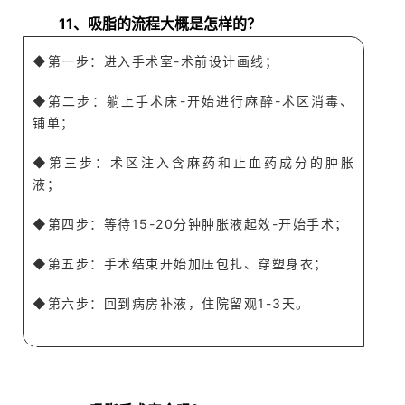
Q
11、吸脂的流程大概是怎样的？
◆
第一步：进入手术室-术前设计画线；
◆第二步：躺上手术床-开始进行麻醉-术区消毒、
铺单；
◆第三步：术区注入含麻药和止血药成分的肿胀
液；
◆第四步：等待15-20分钟肿胀液起效-开始手术；
◆第五步：手术结束开始加压包扎、穿塑身衣；
◆第六步：回到病房补液，住院留观1-3天。
A
Q