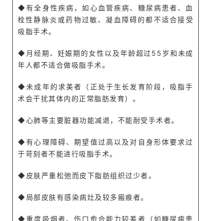
◆有全身性疾病，如心血管疾病、糖尿病患者、血
栓性静脉炎或药物过敏、凝血障碍的都不适合接受
吸脂手术。
◆月经期、妊娠期的女性以及年龄超过55岁和未成
年人都不适合做吸脂手术。
◆未成年的求美者（正处于生长发育阶段，吸脂手
术会干扰其体内的正常脂肪发育）。
◆心肺等主要脏器功能减退，不能耐受手术者。
◆有心理障碍、期望值过高以及对自身形体要求过
于苛刻者不能进行吸脂手术。
◆皮肤严重松弛而皮下脂肪组织过少者。
◆局部皮肤有感染病灶及较多瘢痕者。
◆重度吸烟者、伤口愈合能力较差者（如糖尿病患