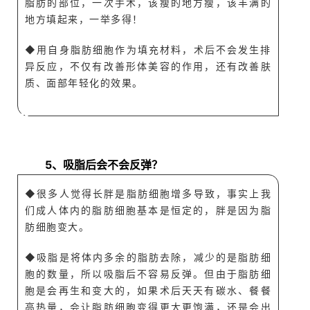
脂肪的部位，一次手术，该瘦的地方瘦，该丰满的
地方填起来，一举多得！
◆用自身脂肪细胞作为填充材料，术后不会发生排
异反应，不仅有改善形体美容的作用，还有改善肤
质、面部年轻化的效果。
A
Q
5、吸脂后会不会反弹？
◆
很多人觉得长胖是脂肪细胞增多导致，事实上我
们成人体内的脂肪细胞基本是恒定的，胖是因为脂
肪细胞变
大。
◆
吸脂是将体内多余的脂肪去除，减少的是脂肪细
胞的数量，所以吸脂后不容易反弹。但由于脂肪细
胞是会再生和变大的，如果术后天天有碳水、餐餐
高热量，会让脂肪细胞变得更大更饱满，还是
会出