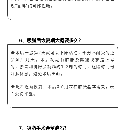
现“复胖”的可能
性哦
。
A
Q
6、吸脂后恢复期大概要多久？
◆
术后一般
第2天就可以下床活动，部分不耐受的还
会延后几天。术后初期有肿胀
及酸痛现象是正常
的，淤青和肿胀会持续
约1-2周
的时间，这段
时间最
好多休息，避免术后出血。
◆随着逐渐恢复，术后3个月左右肿胀基本消失，表
面变得平整。
A
Q
7、吸脂手术会留疤吗？