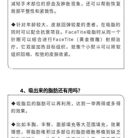
减轻手术部位
的瘀血及肿胀现象，还可以帮助恢复
局部平整性和紧致性。
◆针对年龄较大、皮肤回弹较差的患者，在吸脂的
同时可以配合抗衰项目。FaceTite吸脂时从同一个
针眼可以结合进行FaceTite（黄金微雕）射频治
疗，它双层加热目标组织，就像个小熨斗可以将软
组织回缩、松弛的皮肤收紧。
A
Q
4、吸出来的脂肪还有用吗？
◆
吸脂后的脂肪可以再利用，达到一举两得或多得
的效果。
◆比如丰胸、丰臀、面部填充等大范围填充，效果
理想，将脂肪堆积过多部位的脂肪细胞移植到缺乏