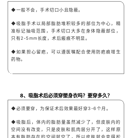
◆一般不会
，手术切口小且隐蔽。
◆
吸脂手术以局部脂肪堆积较多的部位为中心，精
准标记抽吸范围，手术切口大多在身体隐蔽部位，
只
有2-5
mm长度，术后瘢痕不明显。
◆
如
果担心留疤，可以遵医嘱配合使用防疤痕增生
药物。
A
Q
8、吸脂术
后必须
穿塑身衣吗？
要穿多久？
◆
必须要穿，为保证术后效果最好穿3-6个月。
◆吸脂后，体内的脂肪量虽然减少了，但皮肤内的
空间没有改变，只是皮肤和肌肉层分开了，这样原
本有脂肪存在的空间就空了，所以皮肤就会变得松