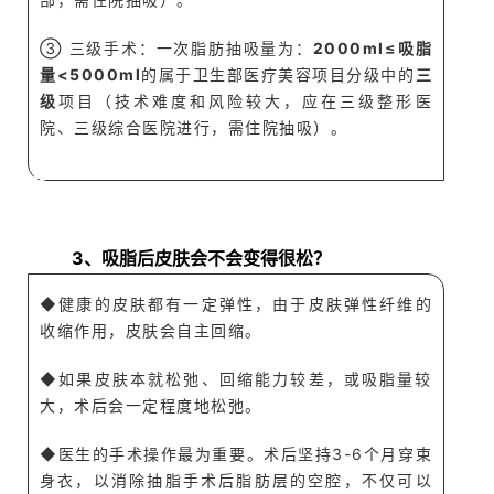
③ 三级手术：一次脂肪抽吸量为：
2000ml≤吸脂
量<5000ml
的属于卫生部医疗美容项目分级中的
三
级
项目（
技术难
度和风险较大，应在三级整形医
院、三级综合医院进行，需
住院抽吸）
。
A
Q
3、吸脂后皮肤会不会变得很松？
◆
健康的皮肤都有一定弹性，由于皮肤弹性纤维的
收缩作用，皮肤会自主回缩。
◆如果皮肤本就松弛、回缩能力较差，或吸脂量较
大，术后会一定程度地松弛。
◆医生的手术操作最为重要。术后坚持3-6个月穿束
身衣，以消除抽脂手术后脂肪层的空腔，不仅可以