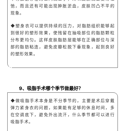
弛，而且还有可能出现肿胀淤血，皮肤凹凸不平的
现象。
◆
塑身衣可以提供持续的压力，对脂肪组织能够起
到很好的塑形效果，使
残留在抽吸部位的脂肪颗粒
分布更均匀。
这样皮肤脂肪层能够在正确部位与深
部的脂肪粘连，避免皮瓣松脱下垂现象，起到良好
的塑形效果。
A
Q
9、吸脂手术哪个季节做最好？
◆做吸脂
手术本身是不分季节的，
主
要
是术
后穿
戴
弹
力
紧身
衣的问题，
如果能有足够的
休息时间
，多
在
空调底下，避
免外出流汗，
什么季节都可以
进行
吸脂手术。