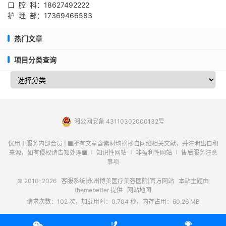
口 腔 科：18627492222
护 理 部：17369466583
热门文章
项目分类查询
湘公网安备 43110302000132号
仅用于服务内部会员 | ■所有文章含素材均摘抄自网络相关文献，并注明出自和
来源，如有侵权请告知处理■ ∣ 知识性网站 ∣ 非盈利性网站 ∣ 售后服务注意
事项
© 2010-2026
客服系统|永州博美医疗美容医院|官方网站
本站主题由
themebetter
提供
网站地图
请求次数：102 次，加载用时：0.704 秒，内存占用：60.26 MB


