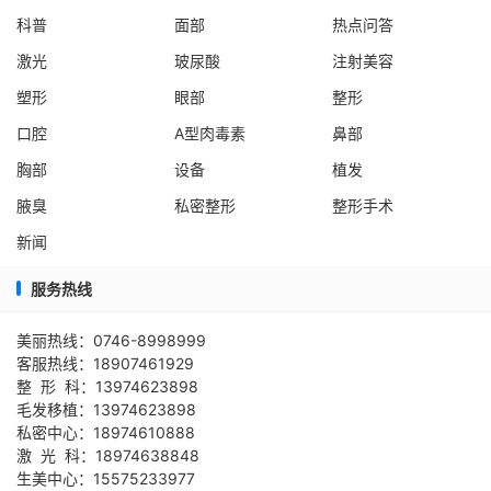
科普
面部
热点问答
激光
玻尿酸
注射美容
塑形
眼部
整形
口腔
A型肉毒素
鼻部
胸部
设备
植发
腋臭
私密整形
整形手术
新闻
服务热线
美丽热线：0746-8998999
客服热线：18907461929
整 形 科：13974623898
毛发移植：13974623898
私密中心：18974610888
激 光 科：18974638848
生美中心：15575233977