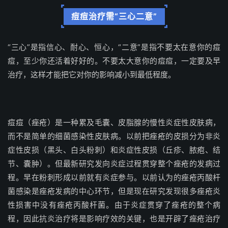
痘痘治疗需“三心二意”
“三心”是指信心、耐心、恒心，“二意”是指不要太在意你的痘
痘，至少你还活着好好的。
不要太大意你的痘痘，一定要及早
治疗，这样才能把它对你的影响减小到最低程度。
痘痘（
痤疮）是一种累及毛囊、皮脂腺的慢性炎症性皮肤病，
而不是简单的细菌感染性皮肤病。以前把痤疮的皮损分为非炎
症性皮损（黑头、白头粉刺）和炎症性皮损（丘疹、脓疱、结
节、囊肿）。但最新研究发向炎症过程贯穿整个痤疮的发病过
程。早在粉刺形成以前就有炎症参与。以前认为的痤疮丙酸杆
菌感染是痤疮发病的中心环节，但是现在研究发现很多痤疮炎
性损害中没有痤疮丙酸杆菌。由于炎症贯穿了痤疮的整个病
程，因此抗炎治疗将是影响疗效的关键，也是开辟了痤疮治疗