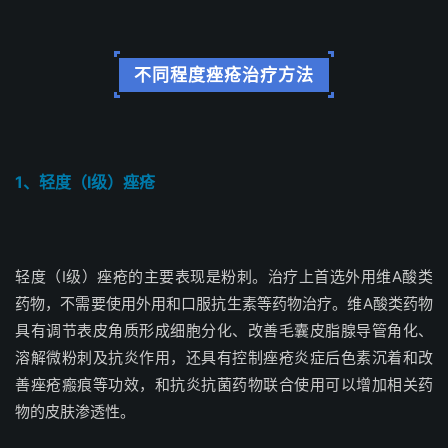
不同程度痤疮治疗方法
1、轻
度（I级）痤疮
轻度（I级）痤疮的主要表现是粉刺。治疗上首选外用维A酸类
药物，不需要使用外用和口服抗生素等药物治疗。维A酸类药物
具有调节表皮角质形成细胞分化、改善毛囊皮脂腺导管角化、
溶解微粉刺及抗炎作用，还具有控制痤疮炎症后色素沉着和改
善痤疮瘢痕等功效，和抗炎抗菌药物联合使用可以增加相关药
物的皮肤渗透性。