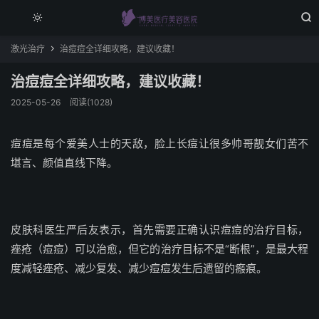


激光治疗
治痘痘全详细攻略，建议收藏！

治痘痘全详细攻略，建议收藏！
2025-05-26
阅读(1028)
痘痘是每个爱美人士的天敌，脸上长痘让很多帅哥靓女们苦不
堪言、颜值直线下降。
皮肤科医生严后友表示，首先需要正确认识痘痘的治疗目标，
痤疮（痘痘）可以治愈，但它的治疗目标不是“断根”，是最大程
度减轻痤疮、减少复发、减少痘痘发生后遗留的瘢痕。