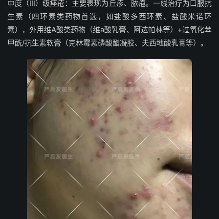
中度（III）级痤疮：主要表现为丘疹、脓疱。一线治疗为口服抗
生素（四环素类药物首选，如盐酸多西环素、盐酸米诺环
素），外用维A酸类药物（维a酸乳膏、阿达帕林等）+过氧化苯
甲酰/抗生素软膏（克林霉素磷酸酯凝胶、夫西地酸乳膏等）。