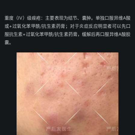
重度（IV）级痤疮：主要表现为结节、囊肿。单独口服异维A酸
或+过氧化苯甲酰/抗生素药膏；对于炎症反应明显者可以先口
服抗生素+过氧化苯甲酰/抗生素药膏，缓解后再口服异维A酸胶
囊。