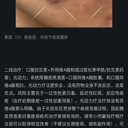
重度（IV）级痤疮：有结节或者囊肿
二线治疗：口服抗生素+外用维A酸和或过氧化苯甲酰/抗生素药
膏；光动力；系统用糖皮质激素+口服异维A酸胶囊。和口服异
维a酸相比，光动力疗法更安全，没有药物全身不良反应，这是
优点。风险主要在于一过性色素沉着、延迟性红斑、反应性痤
疮（治疗初期痤疮一过性加重现象）。光动力疗法疗效没有异
维a酸那么明确。由于炎症反应贯穿整个痤疮发展过程，因此糖
皮质激素对重度痤疮的治疗是很有效的，通常小剂量短疗程疗
法就可以取得明显改善（不建议长期使用，避免副作用），可