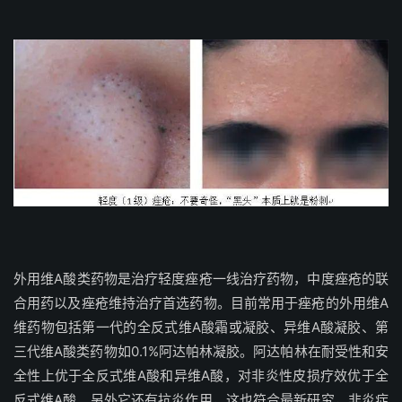
外用维A酸类药物是治疗轻度痤疮一线治疗药物，中度痤疮的联
合用药以及痤疮维持治疗首选药物。目前常用于痤疮的外用维A
维药物包括第一代的全反式维A酸霜或凝胶、异维A酸凝胶、第
三代维A酸类药物如0.1%阿达帕林凝胶。阿达帕林在耐受性和安
全性上优于全反式维A酸和异维A酸，对非炎性皮损疗效优于全
反式维A酸。另外它还有抗炎作用，这也符合最新研究，非炎症