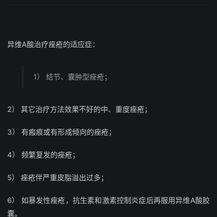
异维A酸治疗痤疮的适应症：
1） 结节、囊肿型痤疮；
2） 其它治疗方法效果不好的中、重度痤疮；
3） 有瘢痕或有形成倾向的痤疮；
4） 频繁复发的痤疮；
5） 痤疮伴严重皮脂溢出过多；
6） 如暴发性痤疮，抗生素和激素控制炎症后再服用异维A酸胶
囊。