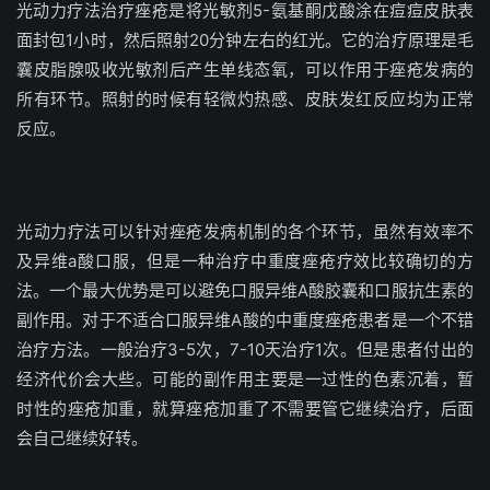
光动力疗法治疗痤疮是将光敏剂5-氨基酮戊酸涂在痘痘皮肤表
面封包1小时，然后照射20分钟左右的红光。它的治疗原理是毛
囊皮脂腺吸收光敏剂后产生单线态氧，可以作用于痤疮发病的
所有环节。照射的时候有轻微灼热感、皮肤发红反应均为正常
反应。
光动力疗法可以针对痤疮发病机制的各个环节，虽然有效率不
及异维a酸口服，但是一种治疗中重度痤疮疗效比较确切的方
法。一个最大优势是可以避免口服异维A酸胶囊和口服抗生素的
副作用。对于不适合口服异维A酸的中重度痤疮患者是一个不错
治疗方法。一般治疗3-5次，7-10天治疗1次。但是患者付出的
经济代价会大些。可能的副作用主要是一过性的色素沉着，暂
时性的痤疮加重，就算痤疮加重了不需要管它继续治疗，后面
会自己继续好转。