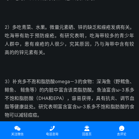
2）多吃青菜、水果。微量元素硒、锌的缺乏和痤疮发病有关。
吃海带有助于预防痤疮。有研究表明，吃海带较多的青少年
人群中，患有痤疮的人很少，究其原因，乃与海带中含有较
高的的锌元素有关。
3）补充多不孢和脂肪酸omega－3的食物：深海鱼（野鳕鱼、
鲱鱼、 鲑鱼等）的内脏中富含该类脂肪酸。鱼油富含ω-3系多
不饱和脂肪酸（DHA和EPA），容易获得，具有抗炎、调节血
脂等健康益处。研究表明富含富含ω-3系多不饱和脂肪酸的食
物可以减轻痘痘。




关注微信
电话咨询
回首页
去评论