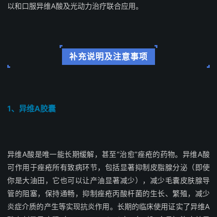
以和口服异维A酸及光动力治疗联合应用。
补充说明及注意事项
1、异维A胶囊
异维A酸是唯一能长期缓解，甚至“治愈”痤疮的药物。异维A酸
可作用于痤疮所有致病环节，包括显著抑制皮脂腺分泌（即使
你是大油田，它也可以让产油显著减少），减少毛囊皮肤腺导
管的阻塞，保持通畅，抑制痤疮丙酸杆菌的生长、繁殖，减少
炎症介质的产生等实现抗炎作用。长期的临床使用证实了异维A