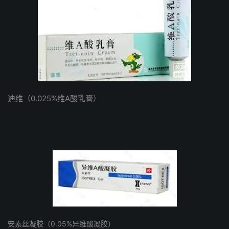
迪维（0.025%维A酸乳膏）
安素丝凝胶（0.05%异维酸凝胶）