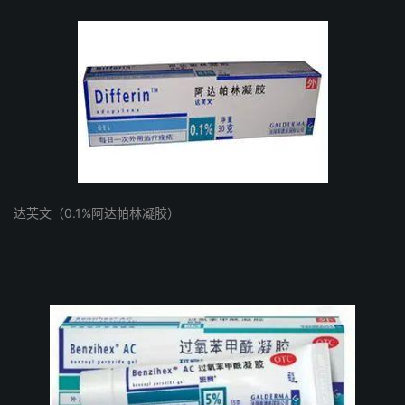
达芙文（0.1%阿达帕林凝胶）