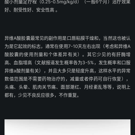
酸小剂量足疗程（0.25-0.5mg/kg/d）（一般6个月）治疗效果
好、耐受性好、安全性高 。
异维A酸胶囊最常见的副作用是口唇粘膜干燥和，当然这也被认
为是它起效的标志，通常在使用7-10天左右出现（考虑和异维A
酸胶囊的使用剂量和个体差异有关）。其它少见的有肝酶增
高、血脂增高（文献报道发生概率各为3-5%，发生概率和口服
异维a酸剂量有关），并且大多只是轻度升高，这样水平的异常
数值范围是不需要药物治疗的，减量或者停药可自行恢复），
头痛、头晕、肌肉关节痛、面部潮红、月经紊乱等等，说明上
都有，少见不良反应很多，不作重复。