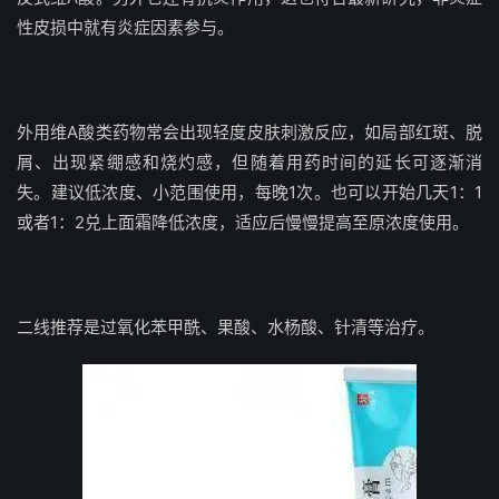
性皮损中就有炎症因素参与。
外用维A酸类药物常会出现轻度皮肤刺激反应，如局部红斑、脱
屑、出现紧绷感和烧灼感，但随着用药时间的延长可逐渐消
失。建议低浓度、小范围使用，每晚1次。也可以开始几天1：1
或者1：2兑上面霜降低浓度，适应后慢慢提高至原浓度使用。
二线推荐是过氧化苯甲酰、果酸、水杨酸、针清等治疗。