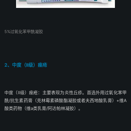
5%过氧化苯甲酰凝胶
2、中
度（II级）痤疮
中度（II级）痤疮：主要表现为炎性丘疹。首选外用过氧化苯甲
酰/抗生素药膏（克林霉素磷酸酯凝胶或者夫西地酸乳膏）+维A
酸类药物（维a类乳膏/阿达帕林凝胶）。