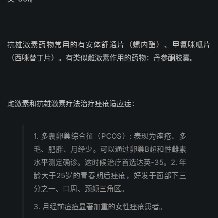
抗雄激素药物常用的有安体舒通片（螺内酯）、甲氰咪呱片
（西咪替丁片）。有类似雌激素作用的药物：丹参酮胶囊。
雌激素和抗雄激素疗法治疗痤疮适应症：
1. 多囊卵巢综合征（PCOS）: 表现为痤疮、多
毛、肥胖、月经少。可以通过卵巢B超和性雌素
水平测定确诊。这时候治疗首选达英-35。
2. 年
龄大于25岁的青春期后痤疮，好发于面部下三
分之一、口周、颈颏三角区。
3. 月经前痘痘显著加重的女性痤疮患者。