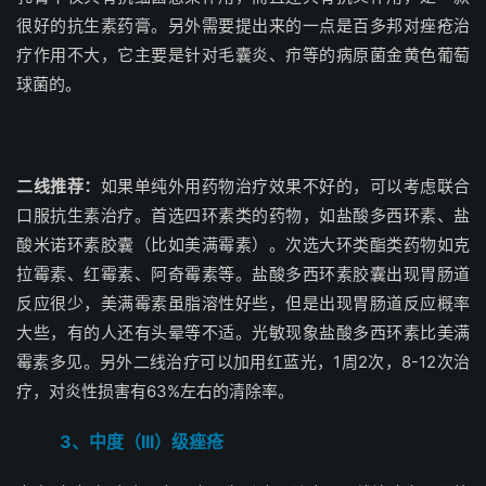
很好的抗生素药膏。另外需要提出来的一点是百多邦对痤疮治
疗作用不大，它主要是针对毛囊炎、疖等的病原菌金黄色葡萄
球菌的。
二线推荐：
如果单纯外用药物治疗效果不好的，可以考虑联合
口服抗生素治疗。首选四环素类的药物，如盐酸多西环素、盐
酸米诺环素胶囊（比如美满霉素）。次选大环类酯类药物如克
拉霉素、红霉素、阿奇霉素等。盐酸多西环素胶囊出现胃肠道
反应很少，美满霉素虽脂溶性好些，但是出现胃肠道反应概率
大些，有的人还有头晕等不适。光敏现象盐酸多西环素比美满
霉素多见。另外二线治疗可以加用红蓝光，1周2次，8-12次治
疗，对炎性损害有63%左右的清除率。
3、中度（III）级痤疮