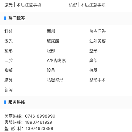
激光 | 术后注意事项
私密 | 术后注意事项
热门标签
科普
面部
热点问答
激光
玻尿酸
注射美容
塑形
眼部
整形
口腔
A型肉毒素
鼻部
胸部
设备
植发
腋臭
私密整形
整形手术
新闻
服务热线
美丽热线：0746-8998999
客服热线：18907461929
整 形 科：13974623898