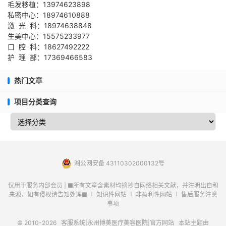
毛发移植：13974623898
私密中心：18974610888
激 光 科：18974638848
生美中心：15575233977
口 腔 科：18627492222
护 理 部：17369466583
热门文章
项目分类查询
湘公网安备 43110302000132号
仅用于服务内部会员 | ■所有文章含素材均摘抄自网络相关文献，并注明出自和
来源，如有侵权请告知处理■ ∣ 知识性网站 ∣ 非盈利性网站 ∣ 售后服务注意
事项
© 2010-2026
客服系统|永州博美医疗美容医院|官方网站
本站主题由