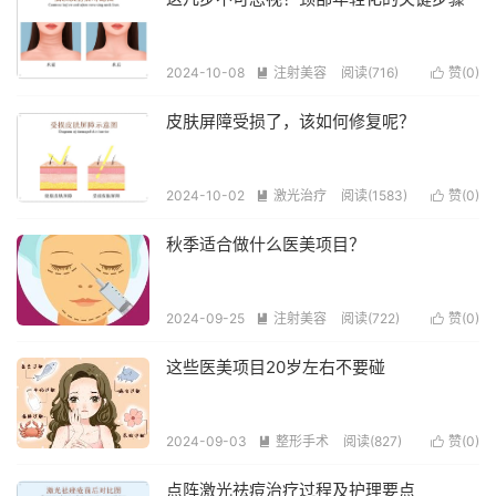
2024-10-08
注射美容
阅读(716)
赞(
0
)


皮肤屏障受损了，该如何修复呢？
2024-10-02
激光治疗
阅读(1583)
赞(
0
)


秋季适合做什么医美项目？
2024-09-25
注射美容
阅读(722)
赞(
0
)


这些医美项目20岁左右不要碰
2024-09-03
整形手术
阅读(827)
赞(
0
)


点阵激光祛痘治疗过程及护理要点