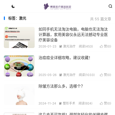


标签：激光
共 55 篇文章
如同手机无法淘汰电脑，电脑也无法淘汰
计算器，家用美容仪永远无法撼动专业医
疗美容设备
2026-01-23
激光治疗
阅读(453)
赞(
0
)


治痘痘全详细攻略，建议收藏！
2025-05-26
激光治疗
阅读(1033)
赞(
0
)


除皱方法那么多，选哪个？
2024-11-24
整形手术
阅读(924)
赞(
0
)


这几步不可忽视！颈部年轻化的关键步骤