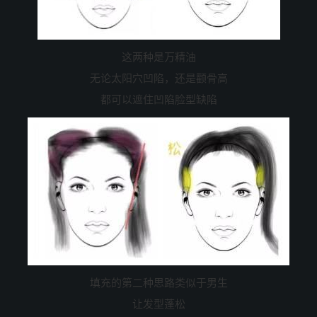
这两种是万精油
无论太阳穴凹陷，还是颧骨高
都可以遮住凹陷脸型缺陷
填充的第二种思路类似于男生
让发型蓬松