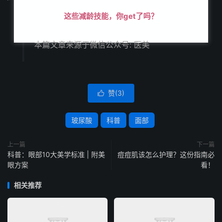
这些减龄技能，你get了吗？
本篇文章来源于微信公众号: 医美
赞(
3
)

玻尿酸
科普
面部
上一篇
下一篇
科普：眼部10大美学标准 | 附美
痘痘肌该怎么护理？这份指南必
眼方案
看！
相关推荐