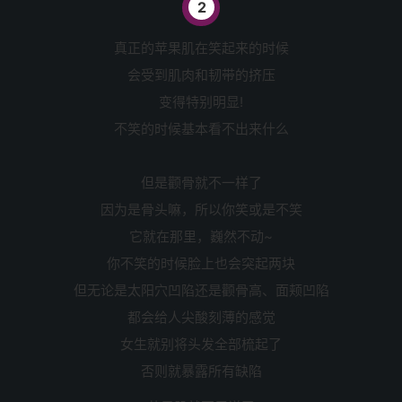
2
真正的苹果肌在笑起来的时候
会受到肌肉和韧带的挤压
变得特别明显!
不笑的时候基本看不出来什么
但是颧骨就不一样了
因为是骨头嘛，所以你笑或是不笑
它就在那里，巍然不动~
你不笑的时候脸上也会突起两块
但无论是太阳穴凹陷还是颧骨高、面颊凹陷
都会给人尖酸刻薄的感觉
女生就别将头发全部梳起了
否则就暴露所有缺陷