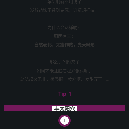
苹果肌就不用说了
减龄萌妹子系列专属，谁都想拥有！
为什么会这样呢？
原因有三：
自然老化、太瘦作的，先天畸形
那么，问题来了
如何才能让脸看起来饱满呢？
总结起来无非，微整啊、妆容啊，发型等等……
Tip 1
丰太阳穴
1