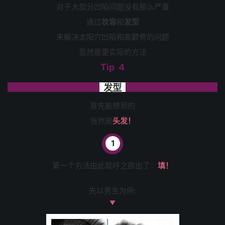
对于大部分凹陷问题没有那么严重
通过
妆容
和
发型
来解决太阳穴凹陷和高颧骨的问题
显然是更实际的方法
Tip 4
发型
首先能想到的
当然是
头发！
1
第一个方法由此就呼之欲出了：
填！
先以男生为例:
▼