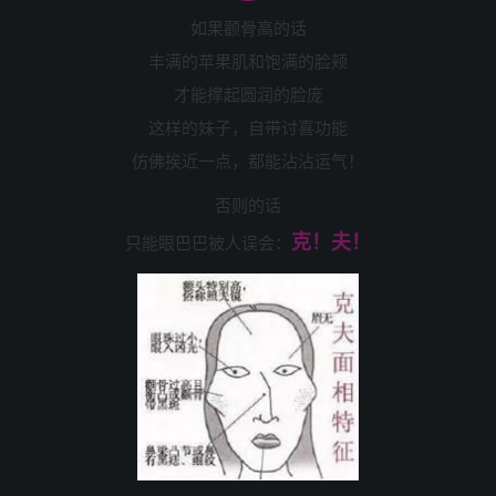
如果颧骨高的话
丰满的苹果肌和饱满的脸颊
才能撑起圆润的脸庞
这样的妹子，自带讨喜功能
仿佛挨近一点，都能沾沾运气！
否则的话
克！夫！
只能眼巴巴被人误会：