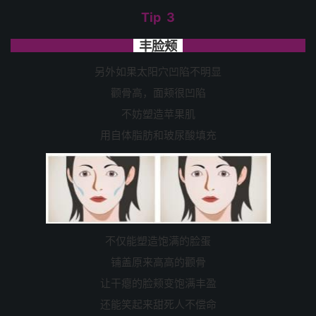
Tip 3
丰脸颊
另外如果太阳穴凹陷不明显
颧骨高，面颊很凹陷
不妨塑造苹果肌
用自体脂肪和玻尿酸填充
不仅能塑造饱满的脸蛋
铺盖原来高高的颧骨
让干瘪的脸颊变饱满丰盈
还能笑起来甜死人不偿命