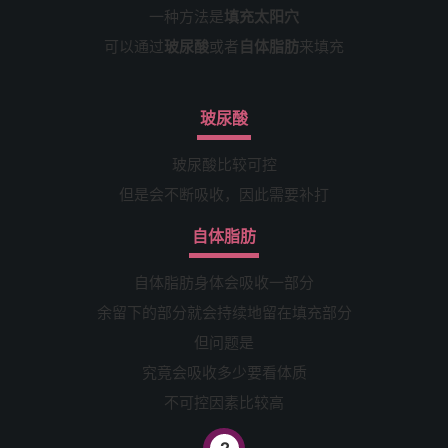
一种方法是
填充太阳穴
可以通过
玻尿酸
或者
自体脂肪
来填充
玻尿酸
玻尿酸比较可控
但是会不断吸收，因此需要补打
自体脂肪
自体脂肪身体会吸收一部分
余留下的部分就会持续地留在填充部分
但问题是
究竟会吸收多少要看体质
不可控因素比较高
2