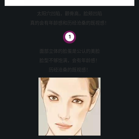
太阳穴凹陷，颧骨高，脸颊凹陷
真的会有年龄感和历经沧桑的既视感！
1
面部立体的脸蛋是公认的美脸
脸型不够饱满，会有年龄感！
历经沧桑的既视感！