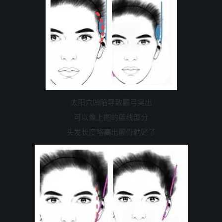
太阳穴凹陷导致颧弓突出
可以像上图的蓝线部分
头发长度略高出颧骨就好了