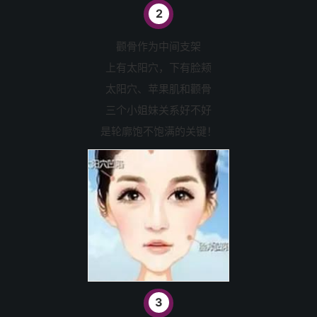
2
颧骨作为中间支架
上有太阳穴，下有脸颊
太阳穴、苹果肌和颧骨
三个小姐妹关系好不好
是轮廓饱不饱满的关键！
3