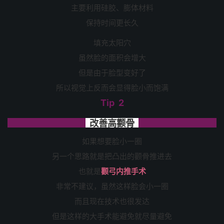
主要利用硅胶、膨体材料
保持时间更长久
填充太阳穴
虽然脸的面积会增大
但是由于脸型变好了
所以视觉上反而会显得脸小而饱满
Tip 2
改善高颧骨
如果想要脸小一圈
另一个思路就是把凸出的颧骨推进去
也就是
颧弓内推手术
非常不建议，虽然这样脸会小一圈
而且现在技术也很发达
但是这样的大手术能避免就尽量避免