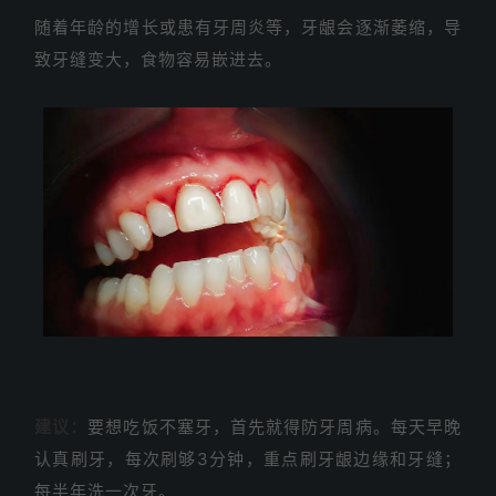
随着年龄的增长或患有牙周炎等，牙龈会逐渐萎缩，导
致牙缝变大，食物容易嵌进去。
建议：
要想吃饭不塞牙，首先就得防牙周病。每天早晚
认真刷牙，每次刷够3分钟，重点刷牙龈边缘和牙缝；
每半年洗一次牙。