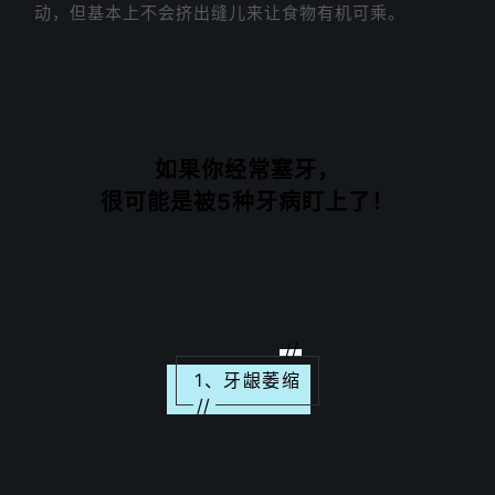
动，但基本上不会挤出缝儿来让食物有机可乘。
如果你经常塞牙，
很可能是被5种牙病盯上了！
//
1、牙龈萎缩
//