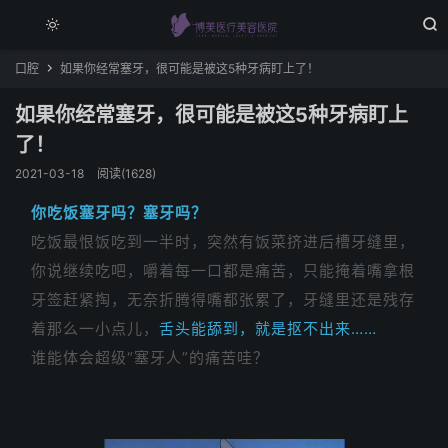


口腔
如果你经常塞牙，很可能是被这5种牙病盯上了！

如果你经常塞牙，很可能是被这5种牙病盯上
了！
2021-03-18
阅读(1628)
你吃饭塞牙吗？塞牙吗？
吃饭最恨饭吃到一半时，
突然有饭菜挤进后槽牙缝里，
你说继续吃吧，嚼着每一口都是痛苦，只能掩着嘴拿根
牙签赶紧掏，无奈折腾得嘴都张累了，牙缝里还是残存
着那么一小点儿，
舌头能舔到，就是抠不出来……
谁能体会超级“塞牙人”的痛苦哇？