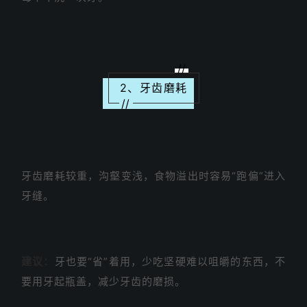
//
2、牙齿磨耗
//
牙齿磨耗较重，沟壑变浅，食物溢出时容易“跑偏”进入
牙缝。
建议：
牙也要“省”着用，少吃坚硬难以咀皭的东西，不
要用牙起瓶盖，减少牙齿的磨损。