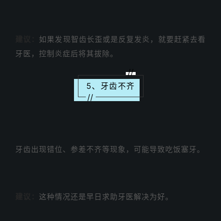
建议：
如果发现智齿长歪或是反复发炎，就要赶紧去看
牙医，控制炎症后将其拔除。
//
5、牙齿不齐
//
牙齿出现错位、参差不齐等现象，可能导致吃饭塞牙。
建议：
这种情况还是早日求助牙医解决为好。