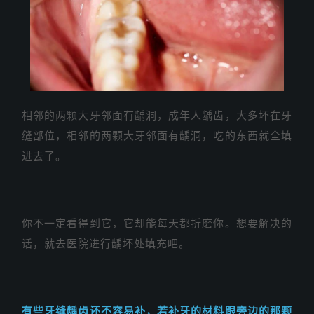
相邻的两颗大牙邻面有龋洞，成年人龋齿，大多坏在牙
缝部位，相邻的两颗大牙邻面有龋洞，吃的东西就全填
进去了。
你不一定看得到它，它却能每天都折磨你。想要解决的
话，就去医院进行龋坏处填充吧。
有些牙缝龋齿还不容易补，若补牙的材料跟旁边的那颗