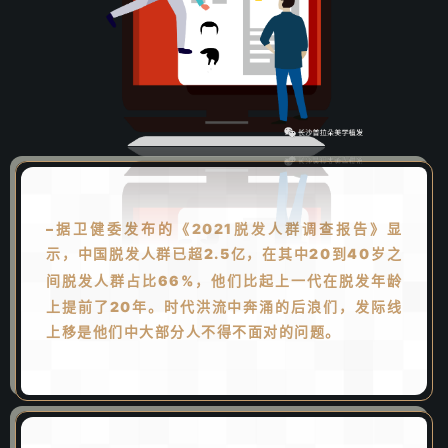
–据卫健委发布的《2021脱发人群调查报告》显
示，中
国脱发人群已
超2.5亿，在其中20到40岁之
间脱发人群
占比6
6%，他们比起上一代在脱发年龄
上提前了
20
年
。时代洪流中
奔涌的后浪们，
发际线
上移
是他们中大部分人不得不面对的问题。