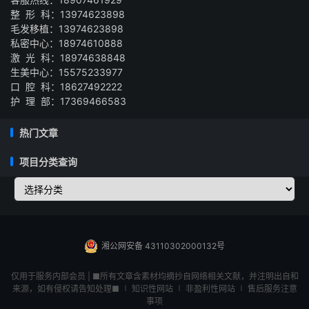
整 形 科：13974623898
毛发移植：13974623898
私密中心：18974610888
激 光 科：18974638848
生美中心：15575233977
口 腔 科：18627492222
护 理 部：17369466583
热门文章
项目分类查询
湘公网安备 43110302000132号
仅用于服务内部会员 | ■所有文章含素材均摘抄自网络相关文献，并注明出自和
来源，如有侵权请告知处理■ ∣ 知识性网站 ∣ 非盈利性网站 ∣ 售后服务注意
事项