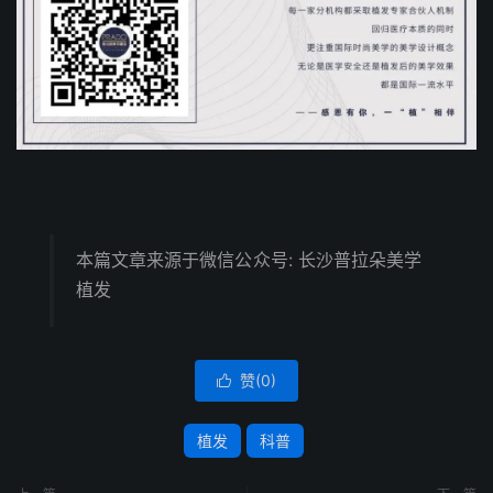
本篇文章来源于微信公众号: 长沙普拉朵美学
植发
赞(
0
)

植发
科普