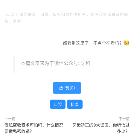
ps:部分图文来源于网络，版权归原作者所有，如有侵权请联系删除
哦，谢谢！
都看到这里了，不点个在看吗？
本篇文章来源于微信公众号: 牙科
赞(
0
)

口腔
科普
上一篇
下一篇
做私密收紧术可怕吗，什么情况
牙齿矫正的9大误区，你听信过
要做私密收紧？
多少？