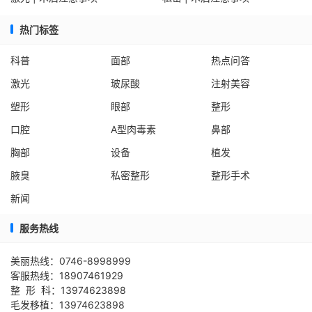
热门标签
科普
面部
热点问答
激光
玻尿酸
注射美容
塑形
眼部
整形
口腔
A型肉毒素
鼻部
胸部
设备
植发
腋臭
私密整形
整形手术
新闻
服务热线
美丽热线：0746-8998999
客服热线：18907461929
整 形 科：13974623898
毛发移植：13974623898