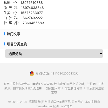
私密中心：18974610888
激 光 科：18974638848
生美中心：15575233977
口 腔 科：18627492222
护 理 部：17369466583
热门文章
项目分类查询
湘公网安备 43110302000132号
仅用于服务内部会员 | ■所有文章含素材均摘抄自网络相关文献，并注明出自和
来源，如有侵权请告知处理■ ∣ 知识性网站 ∣ 非盈利性网站 ∣ 售后服务注意
事项
© 2010-2026
客服系统|永州博美医疗美容医院|官方网站
本站主题由
themebetter
提供
网站地图