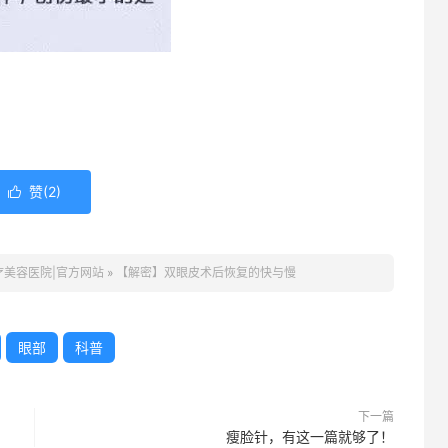
赞(
2
)

疗美容医院|官方网站
»
【解密】双眼皮术后恢复的快与慢
眼部
科普
下一篇
瘦脸针，有这一篇就够了！