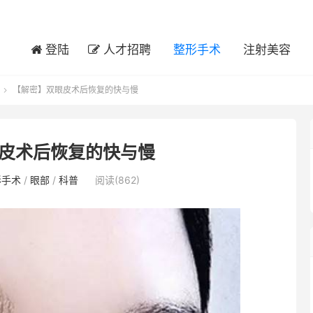
登陆
人才招聘
整形手术
注射美容
【解密】双眼皮术后恢复的快与慢

皮术后恢复的快与慢
形手术
/
眼部
/
科普
阅读(862)