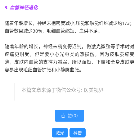
5. 血管神经退化
随着年龄增长，神经末梢密度减小,压觉和触觉纤维减少约1/3；
血管数目减少30%，毛细血管缩短、血供不足。
随着年龄的增长，神经末梢变得迟钝，做激光微整等手术时对
疼痛更耐受，但是要小心光电类的热损伤。因为皮肤萎缩变
薄，皮肤内血管的支撑力减弱，所以面颊、下肢和全身皮肤更
容易出现毛细血管扩张和小静脉曲张。
本篇文章来源于微信公众号: 医美视界
赞(
0
)

激光
科普