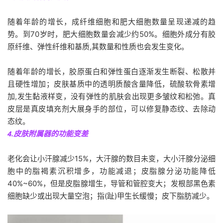
随着年龄的增长，成纤维细胞和肥大细胞数量呈现递减的趋
势。到70岁时，肥大细胞数量会减少约50%。细胞外成分有胶
原纤维、弹性纤维和基质,其数量和性质也会发生变化。
随着年龄的增长，胶原蛋白和弹性蛋白逐渐发生断裂、松散并
且硬性增加；皮肤基质中的透明质酸含量降低，硫酸软骨素增
加,发生黏液样变，没有弹性的肌肤会出现更多皱纹和松弛。真
皮层是真皮填充剂大展身手的部位，可以修复静态纹、去除动
态纹。
4.皮肤附属器的功能变差
老化会让小汗腺减少15%，大汗腺的数目未变，大小汗腺分泌细
胞中的脂褐素沉积增多，功能减退；皮脂腺分泌功能降低
40%~60%，但是皮脂腺增生，导管和管腔变大；发根部黑色素
细胞缺少或出现大量空泡；指(趾)甲生长缓慢；皮下脂肪减少。