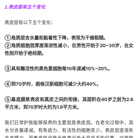
2.表皮层有五个变化
表皮层有以下五个变化：
①角质层含水量和黏着性下降，表现为干燥粗糙。
②角质细胞层厚度渐进性减小，在男性开始于20~30岁，在女
性则开始于绝经期。
③具有酶活性的黑色素细胞每10年递减10%~20%。
④到70岁时，朗格汉斯细胞可减少大约40%。
⑤基底膜是表皮和真皮之间的衔接，其面积在40岁之前为2.6
平方米，到70岁时大约为1.9平方米。
我们日常护肤能够保养的主要就是表皮层。在老化过程中，其
水分含量递减，有免疫力、有活性的细胞变少，表皮层逐渐失
去支撑力，而表皮层也是光电类设备大显身手的位置。对皮肤