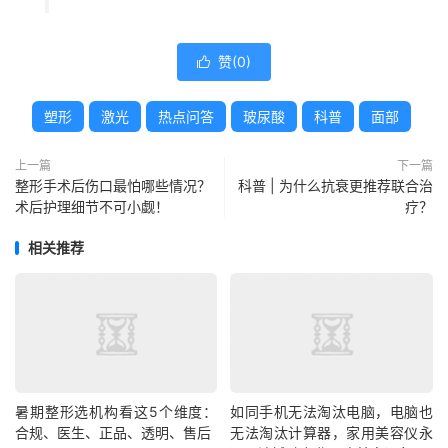
赞(
0
)

塑形
激光
热点问答
玻尿酸
科普
面部
上一篇
下一篇
整形手术后伤口最怕哪些情况？
科普 | 为什么抗衰更推荐联合治
术后护理细节不可小觑！
疗？
相关推荐
暑期整形选机构看这5个维度：
如同手机无法淘汰电脑，电脑也
合规、医生、正品、透明、售后
无法淘汰计算器，家用美容仪永