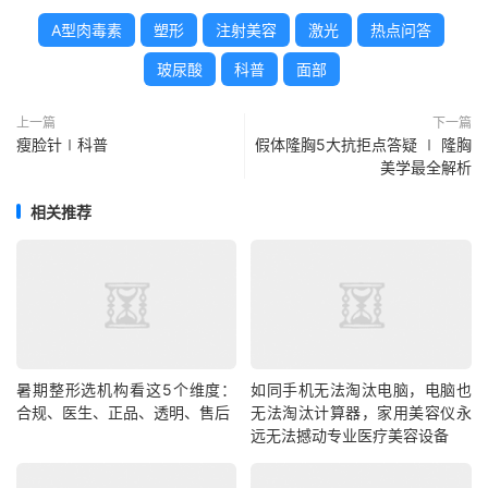
A型肉毒素
塑形
注射美容
激光
热点问答
玻尿酸
科普
面部
上一篇
下一篇
瘦脸针∣科普
假体隆胸5大抗拒点答疑 ∣ 隆胸
美学最全解析
相关推荐
暑期整形选机构看这5个维度：
如同手机无法淘汰电脑，电脑也
合规、医生、正品、透明、售后
无法淘汰计算器，家用美容仪永
远无法撼动专业医疗美容设备