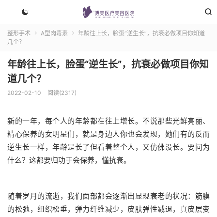


整形手术
A型肉毒素
年龄往上长，脸蛋“逆生长”，抗衰必做项目你知道


几个？
年龄往上长，脸蛋“逆生长”，抗衰必做项目你知
道几个？
2022-02-10
阅读(2317)
新的一年，每个人的年龄都在往上增长。不说那些光鲜亮丽、
精心保养的女明星们，就是身边人你也会发现，她们有的反而
逆生长一样，年龄是长了但看着整个人，又仿佛没长。要问为
什么？这都要归功于会保养，懂抗衰。
随着岁月的流逝，我们面部都会逐渐出显现衰老的状况：筋膜
的松弛，组织松垂，弹力纤维减少，皮肤弹性减退，真皮层变