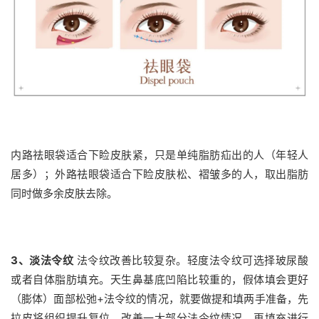
内路祛眼袋适合下睑皮肤紧，只是单纯脂肪疝出的人（年轻人
居多）；外路祛眼袋适合下睑皮肤松、褶皱多的人，取出脂肪
同时做多余皮肤去除。
3、淡法令纹
法令纹改善比较复杂。轻度法令纹可选择玻尿酸
或者自体脂肪填充。天生鼻基底凹陷比较重的，假体填会更好
（膨体）面部松弛+法令纹的情况，就要做提和填两手准备，先
拉皮将组织提升复位，改善一大部分法令纹情况，再填充进行