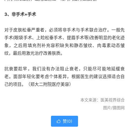
3、非手术+手术
对于皮肤松垂严重者，必须将非手术与手术联合治疗。一般先
手术(眼袋手术、上睑松垂手术、提眉手术等)改善明显的老化迹
象，之后用填充剂补充容积缺失和静态皱纹、肉毒素动态皱
纹，最后用激光治疗改善肤质。
抗衰要趁早，我们没有办法阻止衰老，只能尽可能地延缓衰
老。面部年轻化要考虑个体差异，根据医生的建议选择适合自
己的项目。（郑大二附院医疗美容）
本文来源：医美视界综合
图片/摄图网
赞(
0
)
