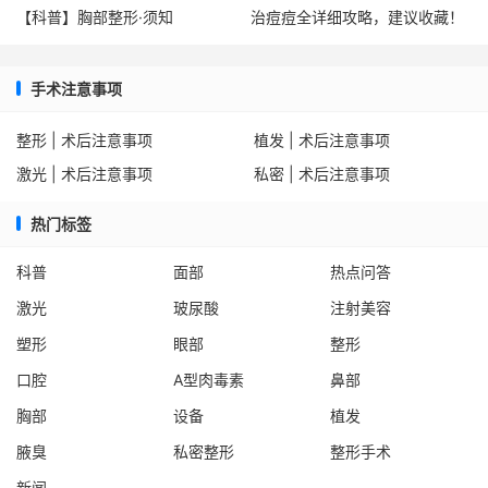
【科普】胸部整形·须知
治痘痘全详细攻略，建议收藏！
手术注意事项
整形 | 术后注意事项
植发 | 术后注意事项
激光 | 术后注意事项
私密 | 术后注意事项
热门标签
科普
面部
热点问答
激光
玻尿酸
注射美容
塑形
眼部
整形
口腔
A型肉毒素
鼻部
胸部
设备
植发
腋臭
私密整形
整形手术
新闻