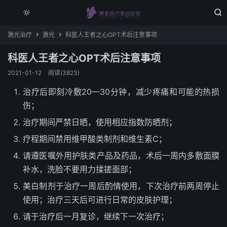


激光治疗
激光
科医人王者之心OPT术后注意事项


科医人王者之心OPT术后注意事项
2021-01-12
阅读(3823)
治疗后即刻冷敷20—30分钟，减少疼痛和可能的热损
伤；
治疗期间严禁日晒，使用相应指数防晒剂；
疗程期间禁用维甲酸类制剂和维生素C；
请遵医嘱外用护肤类产品及药品，术后一周内多敷面膜
补水，洗脸不要用力揉搓面部；
美白制剂于治疗一周后酌情使用，下次治疗前两周停止
使用；治疗三天后可进行日常的皮肤护理；
请于治疗后一月复诊，继续下一次治疗；