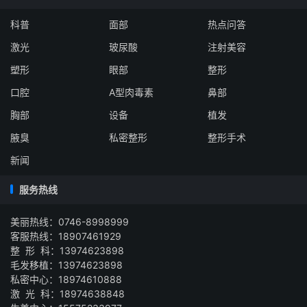
科普
面部
热点问答
激光
玻尿酸
注射美容
塑形
眼部
整形
口腔
A型肉毒素
鼻部
胸部
设备
植发
腋臭
私密整形
整形手术
新闻
服务热线
美丽热线：0746-8998999
客服热线：18907461929
整 形 科：13974623898
毛发移植：13974623898
私密中心：18974610888
激 光 科：18974638848