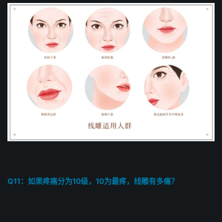
Q11：如果疼痛分为10级，10为最疼，线雕有多痛？