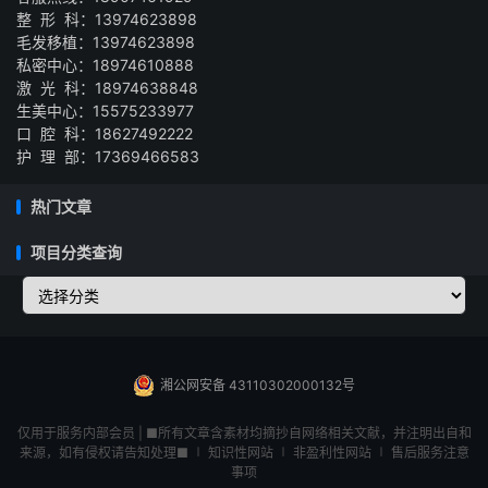
整 形 科：13974623898
毛发移植：13974623898
私密中心：18974610888
激 光 科：18974638848
生美中心：15575233977
口 腔 科：18627492222
护 理 部：17369466583
热门文章
项目分类查询
湘公网安备 43110302000132号
仅用于服务内部会员 | ■所有文章含素材均摘抄自网络相关文献，并注明出自和
来源，如有侵权请告知处理■ ∣ 知识性网站 ∣ 非盈利性网站 ∣ 售后服务注意
事项