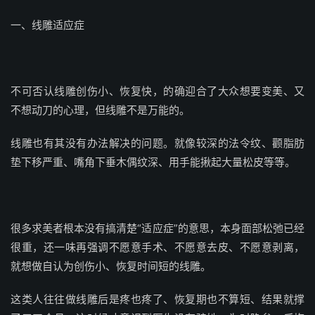
一、线雕适应症
不可否认线雕创伤小、恢复快，的确迎合了大众想要变美、又
不想动刀的心理，但线雕不是万能的。
线雕也有其没有办法解决的问题。就像较深的法令纹、颧脂肪
垫下移严重、嘴角下垂木偶纹深、用手能揪起大量松皮等等。
很多求美者根本没有搞清楚“适应症”的意思，本身面部松弛已经
很重，还一味再强调不愿意手术、不愿意去皮、不愿意剥离，
就想做自认为创伤小、恢复时间短的线雕。
这类人往往做线雕后是疼也疼了、恢复期也不算短、结果就撑