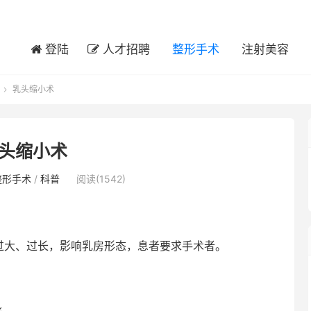
登陆
人才招聘
整形手术
注射美容
乳头缩小术

头缩小术
整形手术
/
科普
阅读(1542)
过大、过长，影响乳房形态，息者要求手术者。