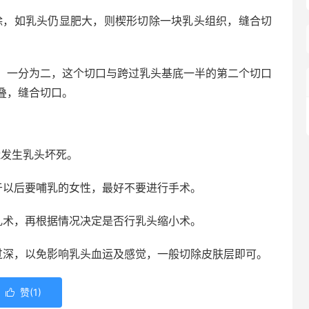
除，如乳头仍显肥大，则楔形切除一块乳头组织，缝合切
开，一分为二，这个切口与跨过乳头基底一半的第二个切口
叠，缝合切口。
能发生乳头坏死。
于以后要哺乳的女性，最好不要进行手术。
乳术，再根据情况决定是否行乳头缩小术。
过深，以免影响乳头血运及感觉，一般切除皮肤层即可。
赞(
1
)
