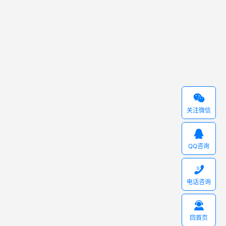

关注微信

QQ咨询

电话咨询

回首页