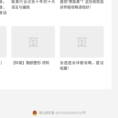
脑，
医美行业过去十年的十大
遇到“黑医美”？这份高效投
器，
谣言与骗局
诉举报攻略请收好！​
撼动
上）
【科普】胸部整形·须知
治痘痘全详细攻略，建议
收藏！
湘公网安备 43110302000132号