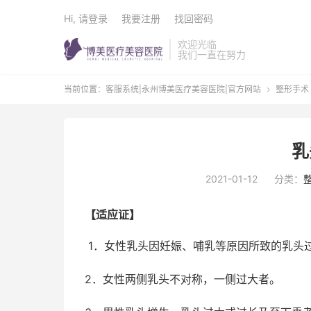
Hi, 请登录
我要注册
找回密码
欢迎光临
我们一直在努力
当前位置：
客服系统|永州博美医疗美容医院|官方网站
整形手术

乳
2021-01-12
分类：
【适应证】
1．女性乳头因妊娠、哺乳等原因所致的乳头
2．女性两侧乳头不对称，一侧过大者。