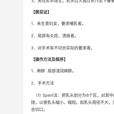
3．男性乳头增生，乳头过大或过长乃至下垂
【禁忌证】
1．未生育妇女，要求哺乳者。
2．局部有炎症、溃疡者。
3．对手术有不切合实际的要求者。
【操作方法及程序】
1．麻醉 局部浸润麻醉。
2．手术方法
(1) Sperli法：把乳头划分为6个区，
除，以使乳头缩小、缩短。如乳头周径不大，
合切口。