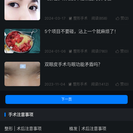
2024-03-17
整形手术
阅读(858)
赞(
2
)


5个项目不要碰，沾上一个就麻烦了！
2024-01-06
整形手术
阅读(780)
赞(
0
)


双眼皮手术与眼功能矛盾吗？
2023-11-04
整形手术
阅读(1412)
赞(
0
)


下一页
手术注意事项
整形 | 术后注意事项
植发 | 术后注意事项