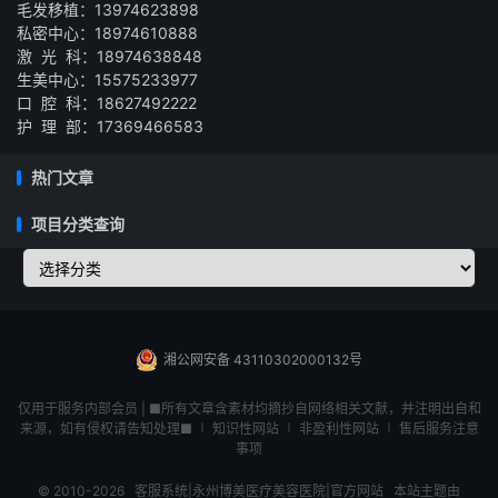
毛发移植：13974623898
私密中心：18974610888
激 光 科：18974638848
生美中心：15575233977
口 腔 科：18627492222
护 理 部：17369466583
热门文章
项目分类查询
湘公网安备 43110302000132号
仅用于服务内部会员 | ■所有文章含素材均摘抄自网络相关文献，并注明出自和
来源，如有侵权请告知处理■ ∣ 知识性网站 ∣ 非盈利性网站 ∣ 售后服务注意
事项
© 2010-2026
客服系统|永州博美医疗美容医院|官方网站
本站主题由