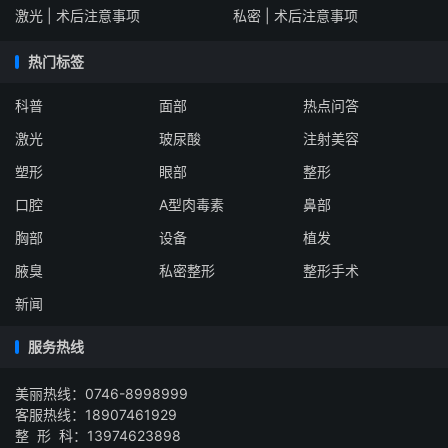
激光 | 术后注意事项
私密 | 术后注意事项
热门标签
科普
面部
热点问答
激光
玻尿酸
注射美容
塑形
眼部
整形
口腔
A型肉毒素
鼻部
胸部
设备
植发
腋臭
私密整形
整形手术
新闻
服务热线
美丽热线：0746-8998999
客服热线：18907461929
整 形 科：13974623898