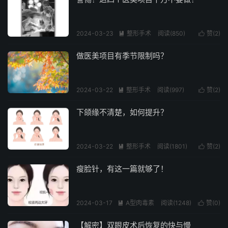
2024-03-23
整形手术
阅读(850)
赞(
2
)


做医美项目有季节限制吗？
2024-03-22
整形手术
阅读(997)
赞(
2
)


下颌缘不清楚，如何提升？
2024-03-22
整形手术
阅读(1801)
赞(
2
)


瘦脸针，有这一篇就够了！
2024-03-17
A型肉毒素
阅读(1248)
赞(
0
)


【解密】双眼皮术后恢复的快与慢