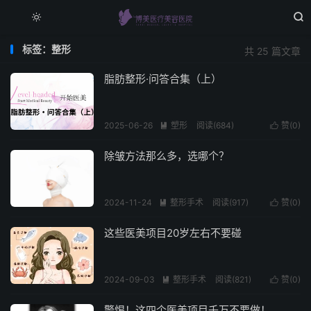


标签：整形
共 25 篇文章
脂肪整形·问答合集（上）
2025-06-26
塑形
阅读(684)
赞(
0
)


除皱方法那么多，选哪个？
2024-11-24
整形手术
阅读(917)
赞(
0
)


这些医美项目20岁左右不要碰
2024-09-03
整形手术
阅读(821)
赞(
0
)


警惕！这四个医美项目千万不要做！